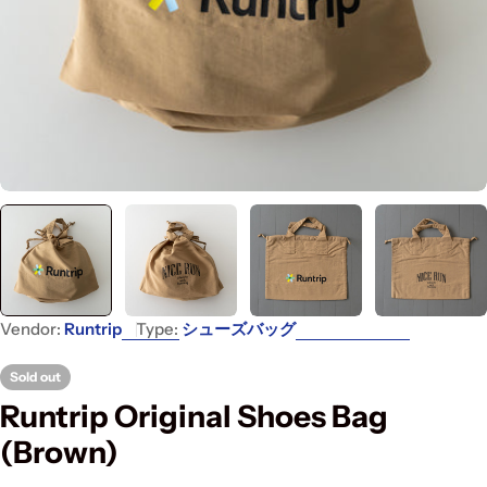
Vendor:
Runtrip
Type:
シューズバッグ
Sold out
Runtrip Original Shoes Bag
(Brown)