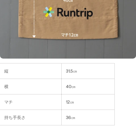
縦
31.5㎝
横
40㎝
マチ
12㎝
持ち手長さ
36㎝