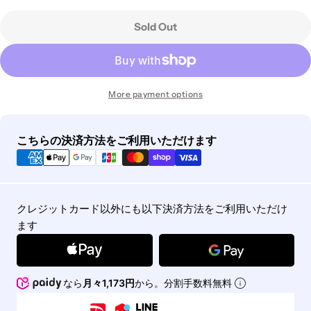
Sold Out
More payment options
Payment
こちらの決済方法をご利用いただけます
methods
クレジットカード以外にも以下決済方法をご利用いただけ
ます
なら
月々1,173円
から。分割手数料無料