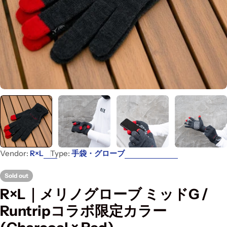
Vendor:
R×L
Type:
手袋・グローブ
Sold out
R×L｜メリノグローブ ミッドG /
Runtripコラボ限定カラー