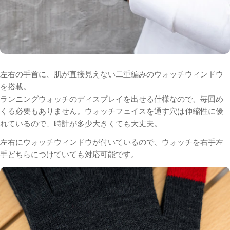
左右の手首に、肌が直接見えない二重編みのウォッチウィンドウ
を搭載。
ランニングウォッチのディスプレイを出せる仕様なので、
毎回め
くる必要もありません。
ウォッチフェイスを通す穴は伸縮性に優
れ
ているので、時計が多少大きくても大丈夫。
左右にウォッチウィンドウが付いているので、
ウォッチを右手左
手どちらにつけていても対応可能です。