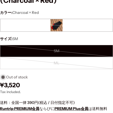
(Charcoal × Red)
カラー:
Charcoal × Red
Variant
sold
サイズ:
SM
out
or
SM
unavailable
Variant
sold
ML
out
Variant
or
sold
Out of stock
unavailable
out
or
Regular
¥3,520
unavailable
price
Tax included.
送料：全国一律 390円(税込 / 日付指定不可)
Runtrip PREMIUM会員
ならびに
PREMIUM Plus会員
は送料無料