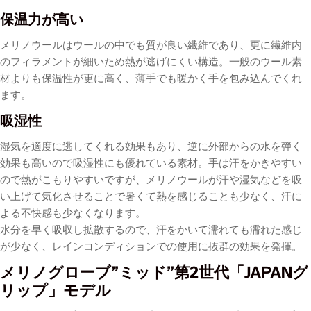
保温力が高い
メリノウールはウールの中でも質が良い繊維であり、更に繊維内
のフィラメントが細いため熱が逃げにくい構造。一般のウール素
材よりも保温性が更に高く、薄手でも暖かく手を包み込んでくれ
ます。
吸湿性
湿気を適度に逃してくれる効果もあり、逆に外部からの水を弾く
効果も高いので吸湿性にも優れている素材。手は汗をかきやすい
ので熱がこもりやすいですが、メリノウールが汗や湿気などを吸
い上げて気化させることで暑くて熱を感じることも少なく、汗に
よる不快感も少なくなります。
水分を早く吸収し拡散するので、汗をかいて濡れても濡れた感じ
が少なく、レインコンディションでの使用に抜群の効果を発揮。
メリノグローブ”ミッド”第2世代「JAPANグ
リップ」モデル