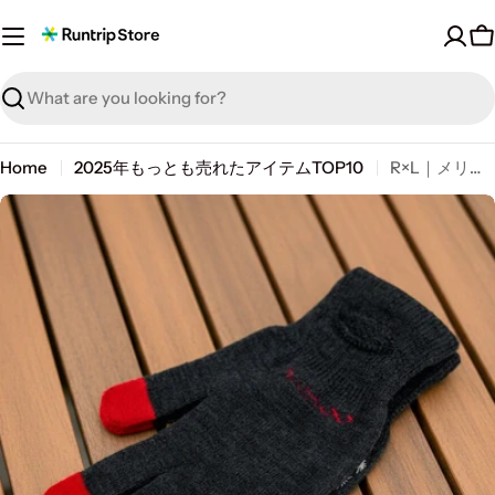
Skip
to
C
content
Search
Home
2025年もっとも売れたアイテムTOP10
R×L｜メリノグローブ ミッドG / Runtripコラボ限定カラー (Charcoal × Red)
Skip
to
product
information
Open media 0 in modal