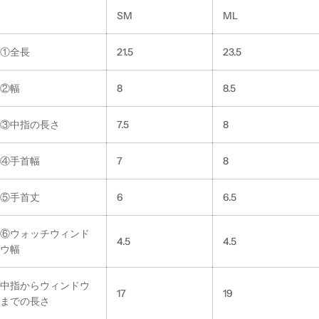
SM
ML
①全長
21.5
23.5
②幅
8
8.5
③中指の長さ
7.5
8
④手首幅
7
8
⑤手首丈
6
6.5
⑥ウォッチウィンド
4.5
4.5
ウ幅
中指からウィンドウ
17
19
までの長さ