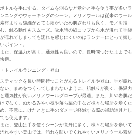
ボトルを手にする、タイムを測るなど意外と手を使う事が多いラ
ンニングやウォーキングのシーン。メリノウールは従来のウール
素材よりも繊維がとても細かいため肌ざわりも良く、モノを掴
む、触る動作もスムーズ。吸水時の紙コップから水が溢れて手袋
が濡れてしまっても濡れを感じにくいのはランナーにとって嬉し
いポイント。
また、保温力が高く、通気性も良いので、長時間つけたままでも
快適。
・トレイルランニング・登山
スティックを長い時間持つことがあるトレイルや登山。手が疲れ
ない、まめをつくってしまわないように、肌触りが良く、保温力
と通気性が良いメリノウールグローブが最適。また、川や岩肌だ
けでなく、ぬかるみや小枝や落ち葉の中など様々な場所を歩くた
め、不意にこけたときに手のダメージ軽減する際の補助道具とし
ても使えます。
また、登山は手を使うシーンが意外に多く、様々な場所を歩いて
汚れやすい登山では、汚れを防いでくれやすいメリノウール素材