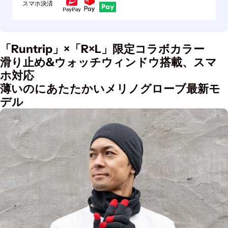
スマホ決済
「Runtrip」×「R×L」限定コラボカラー
滑り止め&ウォッチウィンドウ搭載、スマ
ホ対応
薄いのにあたたかいメリノグローブ最新モ
デル