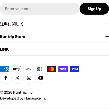
Email
Sign Up
送料に関して
Runtrip Store
LINK
Payment
methods
Facebook
X (Twitter)
Instagram
YouTube
© 2026
Runtrip, Inc
.
Developed by Hanasake Inc.