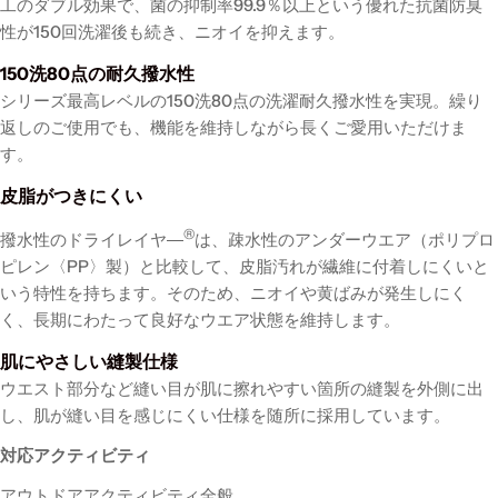
工のダブル効果で、菌の抑制率99.9％以上という優れた抗菌防臭
性が150回洗濯後も続き、ニオイを抑えます。
150洗80点の耐久撥水性
シリーズ最高レベルの150洗80点の洗濯耐久撥水性を実現。繰り
返しのご使用でも、機能を維持しながら長くご愛用いただけま
す。
皮脂がつきにくい
®
撥水性のドライレイヤ―
は、疎水性のアンダーウエア（ポリプロ
ピレン〈PP〉製）と比較して、皮脂汚れが繊維に付着しにくいと
いう特性を持ちます。そのため、ニオイや黄ばみが発生しにく
く、長期にわたって良好なウエア状態を維持します。
肌にやさしい縫製仕様
ウエスト部分など縫い目が肌に擦れやすい箇所の縫製を外側に出
し、肌が縫い目を感じにくい仕様を随所に採用しています。
対応アクティビティ
アウトドアアクティビティ全般