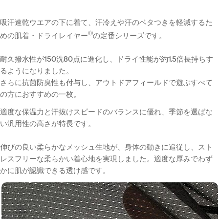
吸汗速乾ウエアの下に着て、汗冷えや汗のベタつきを軽減するた
®
めの肌着・ドライレイヤー
の定番シリーズです。
耐久撥水性が150洗80点に進化し、ドライ性能が約1.5倍長持ちす
るようになりました。
さらに抗菌防臭性も付与し、アウトドアフィールドで遊ぶすべて
の方におすすめの一枚。
適度な保温力と汗抜けスピードのバランスに優れ、季節を選ばな
い汎用性の高さが特長です。
伸びの良い柔らかなメッシュ生地が、身体の動きに追従し、スト
レスフリーな柔らかい着心地を実現しました。
適度な厚みでわず
かに肌が認識できる透け感です。