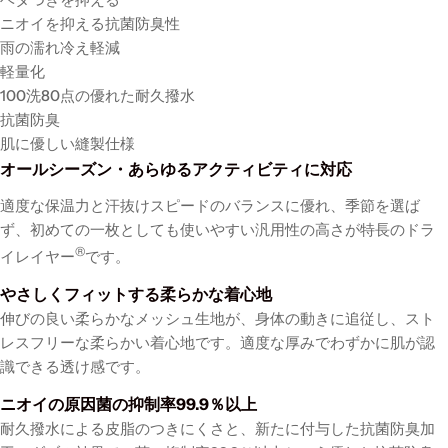
ニオイを抑える抗菌防臭性
雨の濡れ冷え軽減
軽量化
100洗80点の優れた耐久撥水
抗菌防臭
肌に優しい縫製仕様
オールシーズン・あらゆるアクティビティに対応
適度な保温力と汗抜けスピードのバランスに優れ、季節を選ば
ず、初めての一枚としても使いやすい汎用性の高さが特長のドラ
®
イレイヤー
です。
やさしくフィットする柔らかな着心地
伸びの良い柔らかなメッシュ生地が、身体の動きに追従し、スト
レスフリーな柔らかい着心地です。適度な厚みでわずかに肌が認
識できる透け感です。
ニオイの原因菌の抑制率99.9％以上
耐久撥水による皮脂のつきにくさと、新たに付与した抗菌防臭加