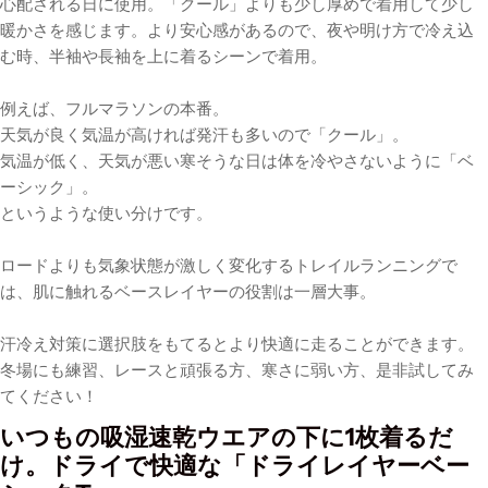
心配される日に使用。「クール」よりも少し厚めで着用して少し
暖かさを感じます。より安心感があるので、夜や明け方で冷え込
む時、半袖や長袖を上に着るシーンで着用。
例えば、フルマラソンの本番。
天気が良く気温が高ければ発汗も多いので「クール」。
気温が低く、天気が悪い寒そうな日は体を冷やさないように「ベ
ーシック」。
というような使い分けです。
ロードよりも気象状態が激しく変化するトレイルランニングで
は、肌に触れるベースレイヤーの役割は一層大事。
汗冷え対策に選択肢をもてるとより快適に走ることができます。
冬場にも練習、レースと頑張る方、寒さに弱い方、是非試してみ
てください！
いつもの吸湿速乾ウエアの下に1枚着るだ
け。ドライで快適な
「ドライレイヤーベー