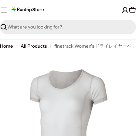
Skip
to
C
content
Search
Home
All Products
finetrack Women's ドライレイヤーベーシックTee
Skip
to
product
information
Open media 0 in modal