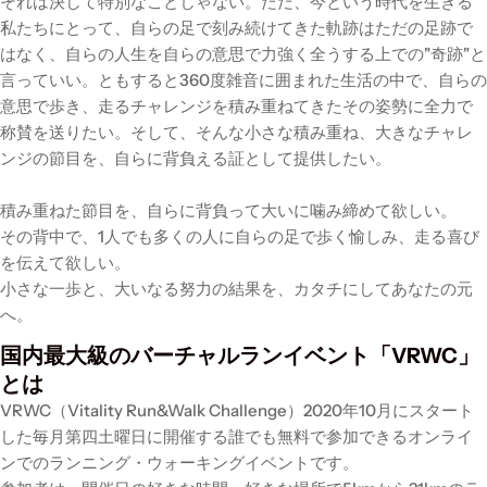
それは決して特別なことじゃない。ただ、今という時代を生きる
私たちにとって、自らの足で刻み続けてきた軌跡はただの足跡で
はなく、自らの人生を自らの意思で力強く全うする上での"奇跡"と
言っていい。ともすると360度雑音に囲まれた生活の中で、自らの
意思で歩き、走るチャレンジを積み重ねてきたその姿勢に全力で
称賛を送りたい。そして、そんな小さな積み重ね、大きなチャレ
ンジの節目を、自らに背負える証として提供したい。
積み重ねた節目を、自らに背負って大いに噛み締めて欲しい。
その背中で、1人でも多くの人に自らの足で歩く愉しみ、走る喜び
を伝えて欲しい。
小さな一歩と、大いなる努力の結果を、カタチにしてあなたの元
へ。
国内最大級のバーチャルランイベント「VRWC」
とは
VRWC（Vitality Run&Walk Challenge）2020年10月にスタート
した毎月第四土曜日に開催する誰でも無料で参加できるオンライ
ンでのランニング・ウォーキングイベントです。