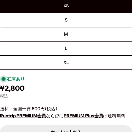
XS
S
M
L
XL
在庫あり
通
¥2,800
常
税込
価
格
送料：全国一律 800円(税込)
Runtrip PREMIUM会員
ならびに
PREMIUM Plus会員
は送料無料