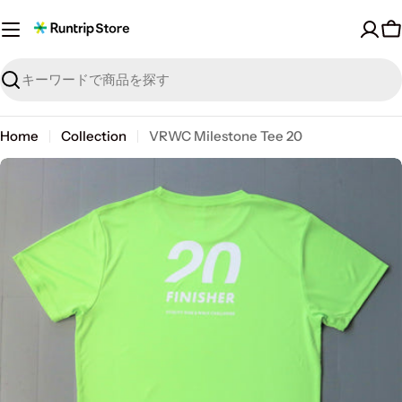
Skip
to
content
探
す
Home
Collection
VRWC Milestone Tee 20
Skip
to
product
information
Open media 0 in modal