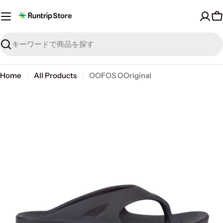
Skip
to
content
探
す
Home
All Products
OOFOS OOriginal
Skip
to
product
information
Open media 0 in modal