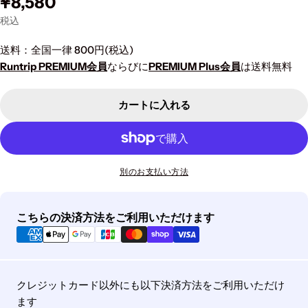
通
¥8,580
unavailable
常
税込
価
格
送料：全国一律 800円(税込)
Runtrip PREMIUM会員
ならびに
PREMIUM Plus会員
は送料無料
カートに入れる
別のお支払い方法
お
こちらの決済方法をご利用いただけます
支
払
い
方
クレジットカード以外にも以下決済方法をご利用いただけ
法
ます