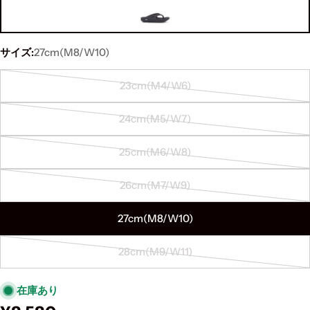
サイズ:
27cm(M8/W10)
23cm(M4/W6)
Variant
sold
24cm(M5/W7)
out
Variant
or
sold
25cm(M6/W8)
unavailable
out
Variant
or
sold
26cm(M7/W9)
unavailable
out
Variant
or
sold
27cm(M8/W10)
unavailable
out
or
28cm(M9/W11)
unavailable
Variant
sold
在庫あり
out
or