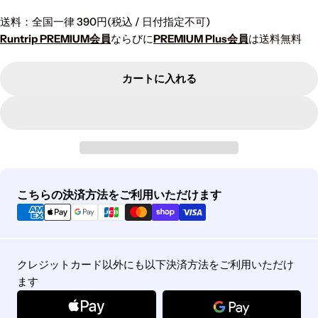
価
格
送料：全国一律 390円(税込 / 日付指定不可)
Runtrip PREMIUM会員
ならびに
PREMIUM Plus会員
は送料無料
カートに入れる
お
こちらの決済方法をご利用いただけます
支
払
い
方
クレジットカード以外にも以下決済方法をご利用いただけ
法
ます