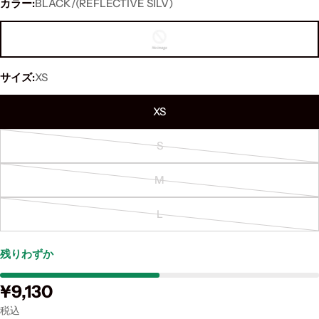
カラー:
BLACK/(REFLECTIVE SILV)
サイズ:
XS
XS
S
Variant
sold
M
out
Variant
or
sold
L
unavailable
out
Variant
or
sold
残りわずか
unavailable
out
or
通
¥9,130
unavailable
常
税込