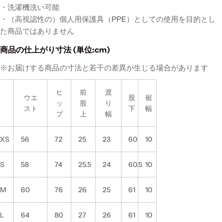
・洗濯機洗い可能
・（高視認性の）個人用保護具（PPE）としての使用を目的とし
た商品ではありません
商品の仕上がり寸法 (単位:cm)
※お届けする商品の寸法と若干の差異が生じる場合があります
ヒ
前
渡
ウエ
股
裾
ッ
股
り
スト
下
幅
プ
上
幅
XS
56
72
25
23
60
10
S
58
74
25.5
24
60.5
10
M
60
76
26
25
61
10
L
64
80
27
26
61
10