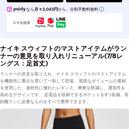
なら
月々3,043円
から。分割手数料無料
スマホ決済
ナイキ スウィフトのマストアイテムが
ラン
ナーの意見を取り入れリニューアル(
7/8レ
ングス：足首丈)
ランナーの意見を取り入れ、ナイキ スウィフトのマストアイテム
を機能性に重点を置いて一新して登場。 適度なボリュームの素材
を使用した、速乾性に優れたレギンス。摩擦を軽減し、通気性を
高めるデザインです。 必需品を収納できるポケットを3つ装備。長
距離ランに必要なものをすべて携帯できます。