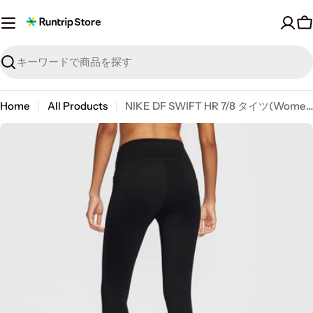
Skip
to
content
探
す
Home
All Products
NIKE DF SWIFT HR 7/8 タイツ(Women's)
Skip
to
product
information
Open media 0 in modal