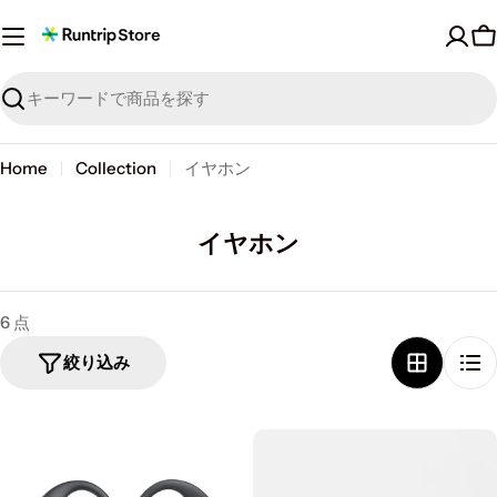
Skip
to
content
探
す
Home
Collection
イヤホン
C
イヤホン
o
l
6 点
l
e
絞り込み
c
t
i
o