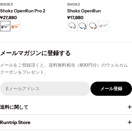
SHOKZ
SHOKZ
Shokz OpenRun Pro 2
Shokz OpenRun
通
¥27,880
通
¥17,880
常
常
価
価
格
格
メールマガジンに登録する
メールをご登録頂くと、送料無料相当（800円分）のウェルカム
クーポンをプレゼント。
Email
メール登録
送料に関して
Runtrip Store