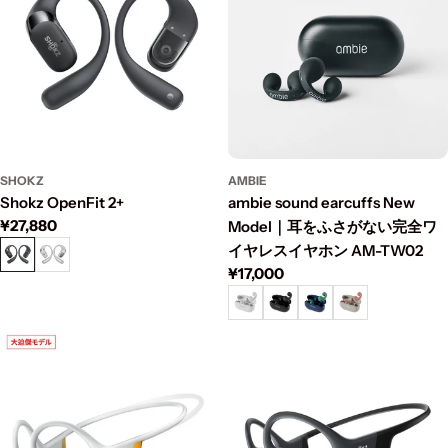
n
:
SHOKZ
AMBIE
Shokz OpenFit 2+
ambie sound earcuffs New
通
¥27,880
Model｜耳をふさがない完全ワ
常
イヤレスイヤホン AM-TW02
価
通
¥17,000
格
常
価
格