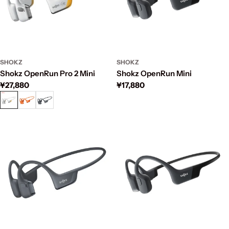
SHOKZ
SHOKZ
Shokz OpenRun Pro 2 Mini
Shokz OpenRun Mini
通
¥27,880
通
¥17,880
常
常
価
価
格
格